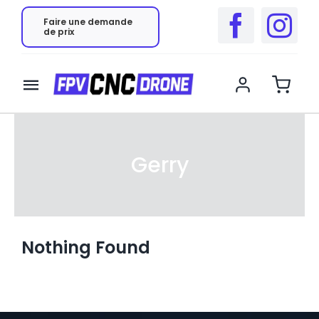
Skip
Faire une demande
to
de prix
content
Toggle
Navigation
Châssis
Gerry
Pièces détachées
Impression 3D
Nothing Found
Contact