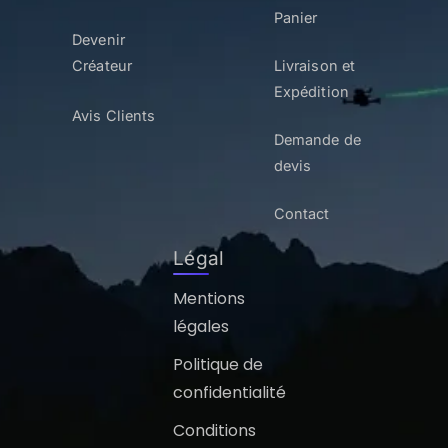
Panier
Devenir
Créateur
Livraison et
Expédition
Avis Clients
Demande de
devis
Contact
Légal
Mentions
légales
Politique de
confidentialité
Conditions