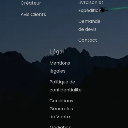
Livraison et
Créateur
Expédition
Avis Clients
Demande
de devis
Contact
Légal
Mentions
légales
Politique de
confidentialité
Conditions
Générales
de Vente
Médiation :