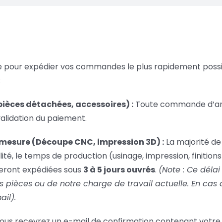
pour expédier vos commandes le plus rapidement possibl
:
pièces détachées, accessoires) :
Toute commande d’arti
alidation du paiement.
mesure (Découpe CNC, impression 3D) :
La majorité de
lité, le temps de production (usinage, impression, finitio
eront expédiées sous
3 à 5 jours ouvrés
.
(Note : Ce déla
pièces ou de notre charge de travail actuelle. En cas 
il).
vous recevrez un e-mail de confirmation contenant votre