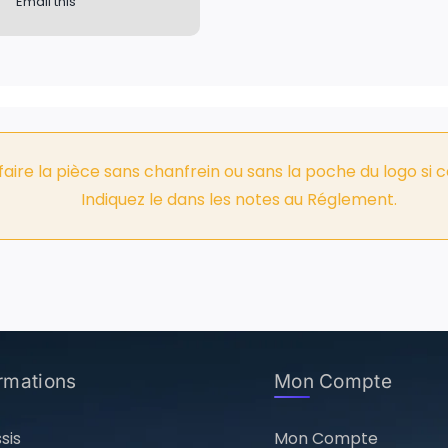
Email this
aire la pièce sans chanfrein ou sans la poche du logo si ce
Indiquez le dans les notes au Réglement.
ormations
Mon Compte
sis
Mon Compte