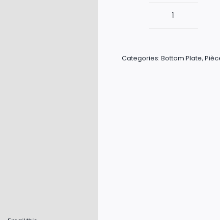
quantité
de
Bottom
Categories:
Bottom Plate
,
Pièc
Plate
-
Endorfine