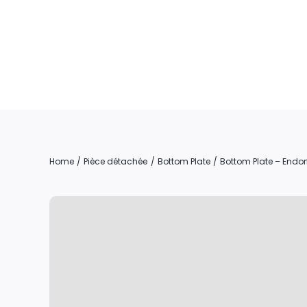
Skip
to
content
Home
Pièce détachée
Bottom Plate
Bottom Plate – Endor