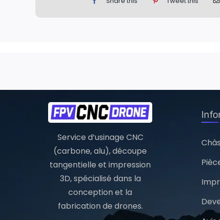
Share this
Tweet this
Inf
Service d’usinage CNC
Châs
(carbone, alu), découpe
Pièc
tangentielle et impression
3D, spécialisé dans la
Impr
conception et la
Deve
fabrication de drones.