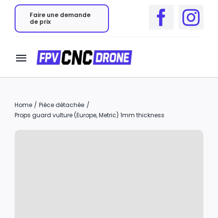
Skip
Faire une demande
to
de prix
content
Toggle
Navigation
Châssis
Home
Pièce détachée
Pièces détachées
Props guard vulture (Europe, Metric) 1mm thickness
Impression 3D
Contact