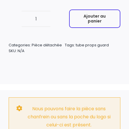
Ajouter au
panier
quantité
de
Props
Categories:
Pièce détachée
Tags:
tube props guard
guard
SKU:
N/A
vulture
(Europe,
Metric)
1mm
thickness
Nous pouvons faire la pièce sans
chanfrein ou sans la poche du logo si
celui-ci est présent.