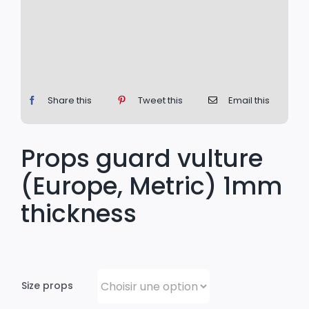
Share this
Tweet this
Email this
Props guard vulture
(Europe, Metric) 1mm
thickness
Size props