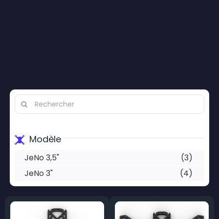
Search
for:
Modèle
JeNo 3,5"
(3)
JeNo 3"
(4)