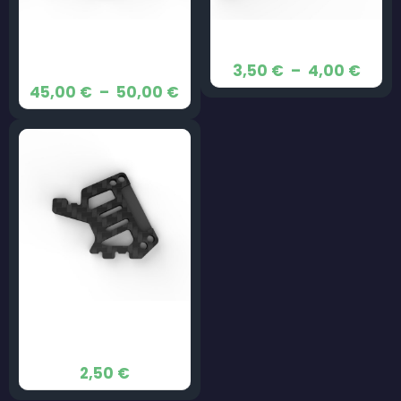
Bottom Plate Unibody-
Bras – JeNo 3″
JeNo 3,5″
Plag
3,50
€
–
4,00
€
Plage
45,00
€
–
50,00
€
de
de
prix :
prix :
3,50
45,00 €
à
à
4,00
50,00 €
Cam Plate – JeNo 3″ &
3,5″
2,50
€