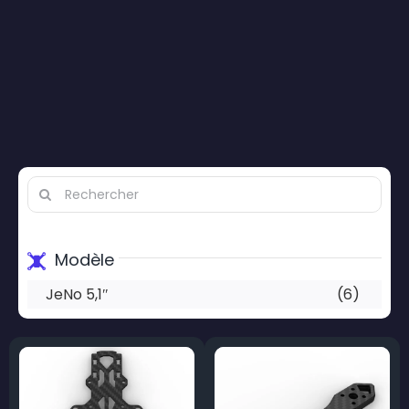
Search
for:
Modèle
JeNo 5,1″
(6)