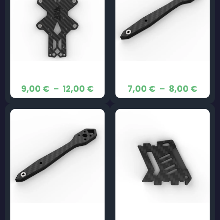
Bottom Plate – JeNo 5,1″
Bras – JeNo 5,1″
Plage
Plag
9,00
€
–
12,00
€
7,00
€
–
8,00
€
de
de
prix :
prix :
9,00 €
7,00
à
à
12,00 €
8,00
Bras – JeNo 6″
Cam Plate – JeNo 5,1″