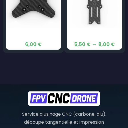
Middle Plate – JeNo 5,1″
Top Plate – JeNo 5,1″
Plag
6,00
€
5,50
€
–
8,00
€
de
prix :
5,50
à
8,00
Service d’usinage CNC (carbone, alu),
découpe tangentielle et impression