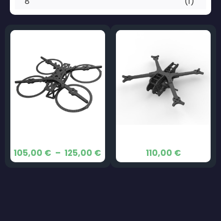
8"
(1)
Le Puffin
Vulture · Mini Cinelifter
Plage
105,00
€
–
125,00
€
110,00
€
de
prix :
105,00 €
à
125,00 €