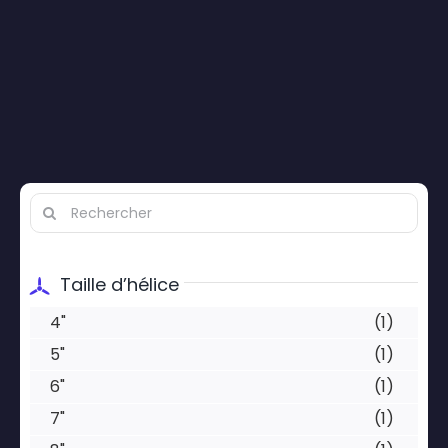
Search
for:
Taille d’hélice
4"
(1)
5"
(1)
6"
(1)
7"
(1)