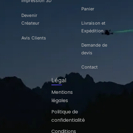
Impression 3D
Panier
Devenir
Créateur
Livraison et
Expédition
Avis Clients
Demande de
devis
Contact
Légal
Mentions
légales
Politique de
confidentialité
Conditions