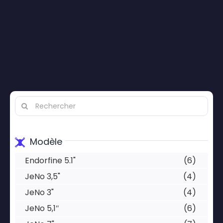
Search
for:
Modèle
Endorfine 5.1"
(6)
JeNo 3,5"
(4)
JeNo 3"
(4)
JeNo 5,1″
(6)