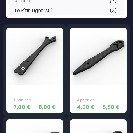
JeNo 7"
(7)
Le P'tit Tight 2,5"
(3)
Bras – Endorfine
Bras – JeNo 3,5″
Plage
Plag
7,00
€
–
8,00
€
4,00
€
–
5,50
€
de
de
prix :
prix :
7,00 €
4,00