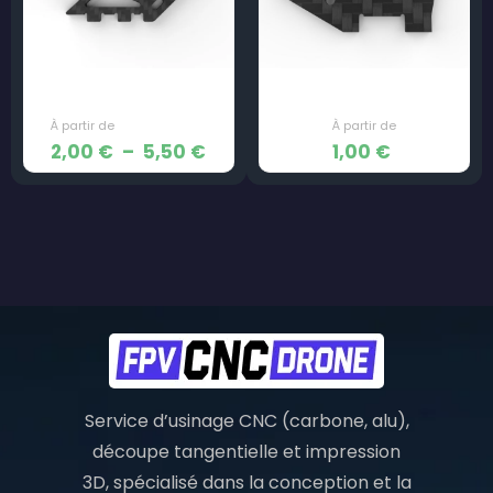
Cam Plate – JeNo 7″
Cam Plate – Le P’tit Tight
Plage
2,00
€
–
5,50
€
1,00
€
de
prix :
2,00 €
à
5,50 €
Service d’usinage CNC (carbone, alu),
découpe tangentielle et impression
3D, spécialisé dans la conception et la