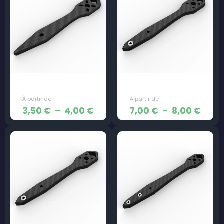
à
à
8,00 €
5,50
Bras – JeNo 3″
Bras – JeNo 5,1″
Plage
Plag
3,50
€
–
4,00
€
7,00
€
–
8,00
€
de
de
prix :
prix :
3,50 €
7,00
à
à
4,00 €
8,00