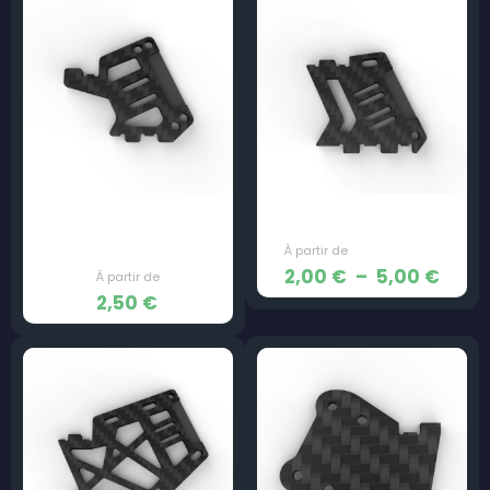
17,50 €
à
19,50 €
Cam Plate – JeNo 3″ &
Cam Plate – JeNo 5,1″
3,5″
Plag
2,00
€
–
5,00
€
2,50
€
de
prix :
2,00
à
5,00